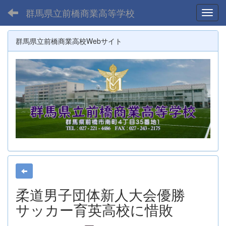
群馬県立前橋商業高等学校
Toggl
群馬県立前橋商業高校Webサイト
柔道男子団体新人大会優勝
サッカー育英高校に惜敗