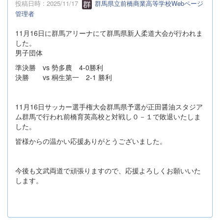
投稿日時 : 2025/11/17
群馬県立前橋商業高等学校Webページ
管理者
11月16日に群馬アリーナにて群馬県新人柔道大会が行われま
した。
男子団体
準決勝 vs 勢多農 4-0勝利
決勝 vs 桐生第一 2-1 勝利
11月16日サッカー選手権大会群馬県予選が正田醤油スタジア
ム群馬で行われ前橋育英高校と対戦し０－１で敗退いたしま
した。
皆様からの温かい応援ありがとうございました。
今後も文武両道で頑張りますので、応援よろしくお願いいた
します。