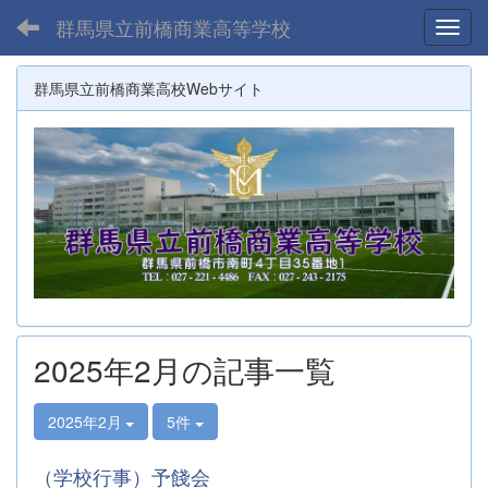
群馬県立前橋商業高等学校
Toggl
群馬県立前橋商業高校Webサイト
2025年2月の記事一覧
2025年2月
5件
（学校行事）予餞会