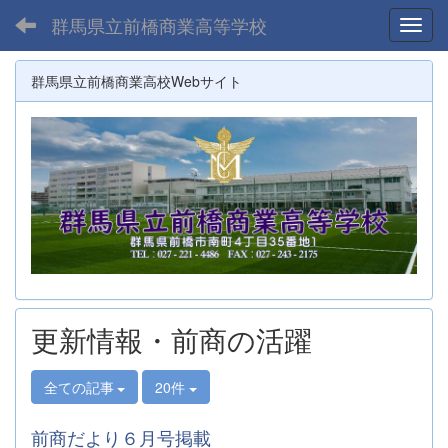
群馬県立前橋商業高等学校
Toggl
群馬県立前橋商業高校Webサイト
更新情報・前商の活躍
全ての記事
20件
前商だより６月号掲載