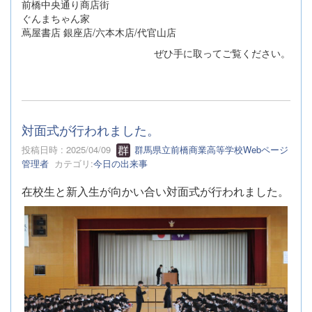
前橋中央通り商店街
ぐんまちゃん家
蔦屋書店 銀座店/六本木店/代官山店
ぜひ手に取ってご覧ください。
対面式が行われました。
投稿日時 : 2025/04/09
群馬県立前橋商業高等学校Webページ
管理者
カテゴリ:
今日の出来事
在校生と新入生が向かい合い対面式が行われました。