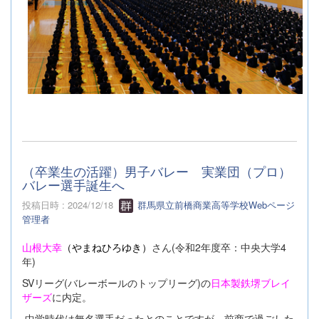
（卒業生の活躍）男子バレー 実業団（プロ）
バレー選手誕生へ
投稿日時 : 2024/12/18
群馬県立前橋商業高等学校Webページ
管理者
山根大幸
（やまねひろゆき）
さん(令和2年度卒：中央大学4
年)
SVリーグ(バレーボールのトップリーグ)の
日本製鉄堺ブレイ
ザーズ
に内定。
中学時代は無名選手だったとのことですが、前商で過ごした