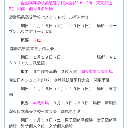
全国高等学校柔道選手権大会(3/18～20) 東京武道
館）団体・個人６名出場
②群馬県高等学校バスケットボール新人大会
期日：１月１８日（土）～１９日（日） 場所：オー
プンハウスアリーナ太田
概要：
５位
③群馬県柔道選手権大会
期日：１月１９日（日） 場所：ＡＬ
ＳＯＫぐんま武道館
概要：３年佐野幸助 ２位入賞
関東柔道大会出場
④全日本ジュニア(U17）水球競技選手権大会 関東予選
期日：１月１８日（土）～１９日（日） 場所：東京
都
概要：
本戦出場
３月１９日～２３日 場所：新潟県
⑤東日本高等学校弓道大会 群馬県予選
期日：１月１８日（土）男子団体準優勝・女子団体準
優勝、男子個人２位・女子個人優勝