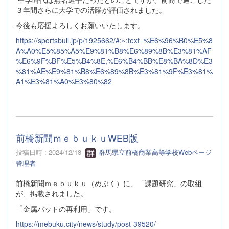
３年間さらに大学での活躍が評価されました。
今後も応援よろしくお願いいたします。
https://sportsbull.jp/p/1925662/#:~:text=%E6%96%B0%E5%8
A%A0%E5%85%A5%E9%81%B8%E6%89%8B%E3%81%AF
%E6%9F%BF%E5%B4%8E,%E6%B4%BB%E8%BA%8D%E3
%81%AE%E9%81%B8%E6%89%8B%E3%81%9F%E3%81%
A1%E3%81%A0%E3%80%82
前橋新聞ｍｅｂｕｋｕWEB版
投稿日時 : 2024/12/18
群馬県立前橋商業高等学校Webページ
管理者
前橋新聞ｍｅｂｕｋｕ（めぶく）に、「課題研究」の取組
が、掲載されました。
「金属バットの再利用」です。
https://mebuku.city/news/study/post-39520/