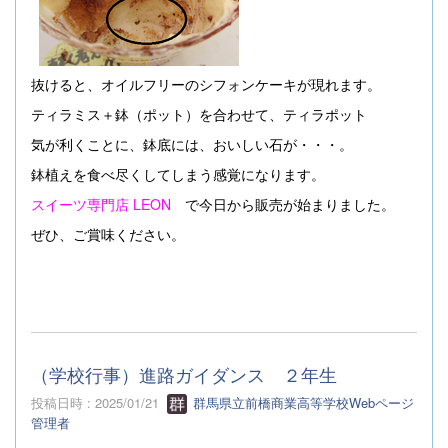
抜けると、オイルフリーのシフォンケーキが現れます。
ティラミス＋鉢（ポット）を合わせて、ティラポット
気が利くことに、鉢底には、おいしい石が・・・。
鉢植えを食べ尽くしてしまう感覚になります。
スイーツ専門店 LEON
で
今日から販売が始まりました。
ぜひ、ご賞味ください。
（学校行事）進路ガイダンス ２年生
投稿日時 : 2025/01/21
群馬県立前橋商業高等学校Webページ
管理者