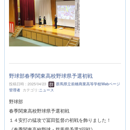
野球部春季関東高校野球県予選初戦
投稿日時 : 2025/04/23
群馬県立前橋商業高等学校Webページ
管理者
カテゴリ:
ニュース
野球部
春季関東高校野球県予選初戦
１４安打の猛攻で冨田監督の初戦を飾りました！
《春季関東高校野球・群馬県予選2回戦》