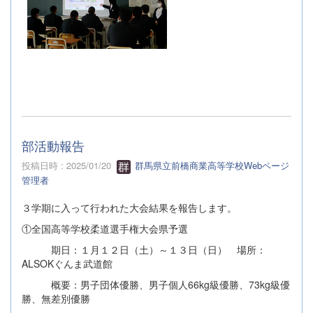
部活動報告
投稿日時 : 2025/01/20
群馬県立前橋商業高等学校Webページ
管理者
３学期に入って行われた大会結果を報告します。
①全国高等学校柔道選手権大会県予選
期日：１月１２日（土）～１３日（日） 場所：
ALSOKぐんま武道館
概要：男子団体優勝、男子個人66kg級優勝、73kg級優
勝、無差別優勝