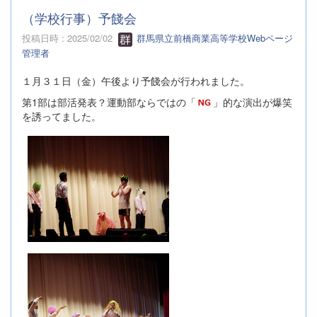
（学校行事）予餞会
投稿日時 : 2025/02/02
群馬県立前橋商業高等学校Webページ
管理者
１月３１日（金）午後より予餞会が行われました。
第1部は部活発表？運動部ならではの「
」的な演出が爆笑
を誘ってました。