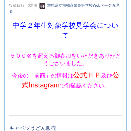
投稿日時 : 03/16
群馬県立前橋商業高等学校Webページ管理
者
中学２年生対象学校見学会につい
て
５００名を超える御参加をいただきありがと
うございました。
公式ＨＰ
公
今後の「前商」の情報は
及び
式Instagram
で御確認ください。
キャベツうどん販売！