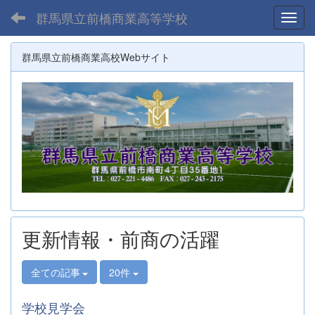
群馬県立前橋商業高等学校
Toggl
群馬県立前橋商業高校Webサイト
更新情報・前商の活躍
全ての記事
20件
学校見学会