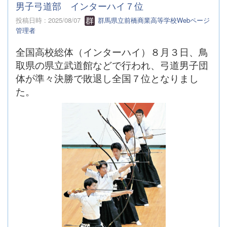
男子弓道部 インターハイ７位
投稿日時 : 2025/08/07
群馬県立前橋商業高等学校Webページ
管理者
全国高校総体（インターハイ）８月３日、鳥
取県の県立武道館などで行われ、弓道男子団
体が準々決勝で敗退し全国７位となりまし
た。