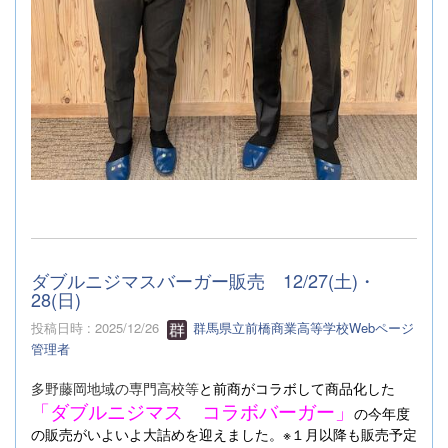
ダブルニジマスバーガー販売 12/27(土)・
28(日)
投稿日時 : 2025/12/26
群馬県立前橋商業高等学校Webページ
管理者
多野藤岡地域の専門高校等
と
前商がコラボして商品化した
「ダブルニジマス コラボバーガー」
の今年度
の販売がいよいよ大詰めを迎えました。※１月以降も販売予定