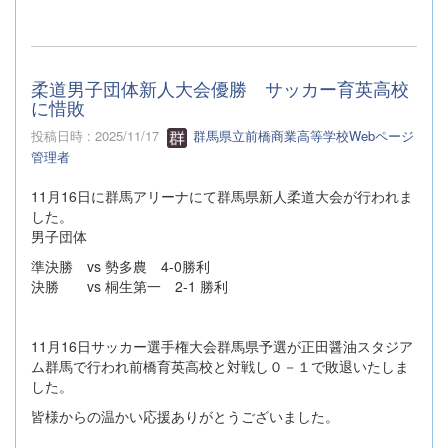
柔道男子団体新人大会優勝 サッカー育英高校
に惜敗
投稿日時 : 2025/11/17
群馬県立前橋商業高等学校Webページ
管理者
11月16日に群馬アリーナにて群馬県新人柔道大会が行われま
した。
男子団体
準決勝 vs 勢多農 4-0勝利
決勝 vs 桐生第一 2-1 勝利
11月16日サッカー選手権大会群馬県予選が正田醤油スタジア
ム群馬で行われ前橋育英高校と対戦し０－１で敗退いたしま
した。
皆様からの温かい応援ありがとうございました。