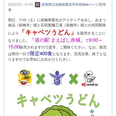
投稿日時 : 01/09
群馬県立前橋商業高等学校Webページ管理
者
明日、1/10（土）に前橋商業生がアイディアを出し、みまつ
食品（前橋市）様と石田製麺工場（前橋市）様との共同開発
「キャベツうどん」
により
を販売することに
「道の駅 まえばし赤城」
9:00～
なりました。
で
15:00
販売されますので是非、ご賞味ください。なお、販売
限定400食
は明日一日で
となります。完売次第、終了とな
りますのでお早めにお出かけください。